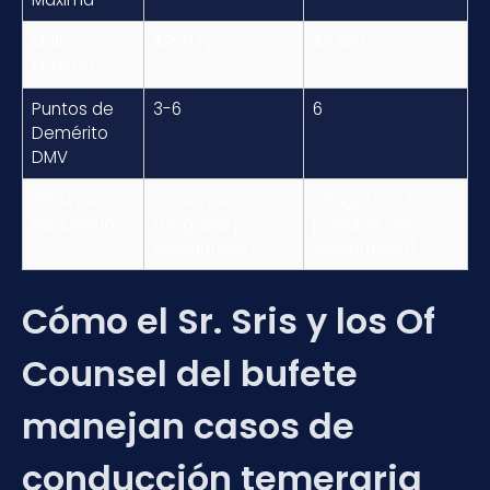
Multa
$250 típico
$2,500
Máxima
Puntos de
3-6
6
Demérito
DMV
Tribunal
Opcional
Obligatorio (no
Requerido
(pagable por
pagable por
adelantado)
adelantado)
Cómo el Sr. Sris y los Of
Counsel del bufete
manejan casos de
conducción temeraria