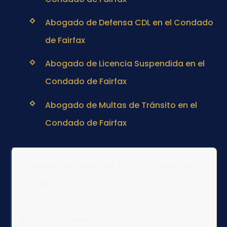
Abogado de Defensa CDL en el Condado
de Fairfax
Abogado de Licencia Suspendida en el
Condado de Fairfax
Abogado de Multas de Tránsito en el
Condado de Fairfax
Contenido revisado por Mr. Sris, Owner and
Founder
Admitido en Virginia, Maryland, Distrito de Columbia,
Nueva Jersey y Nueva York