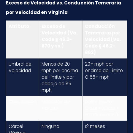
Exceso de Velocidad vs. Conducción Temeraria
por Velocidad en Virginia
Atributo
Exceso de
Conducción
Velocidad (Va.
Temeraria por
Code § 46.2-
Velocidad (Va.
870 y ss.)
Code § 46.2-
862)
Umbral de
Menos de 20
20+ mph por
Velocidad
mph por encima
encima del límite
del límite y por
O 85+ mph
debajo de 85
mph
Clasificación
Infracción de
Delito menor
tránsito
Clase 1 (Class 1
misdemeanor)
Cárcel
Ninguna
12 meses
Máxima