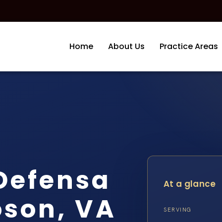
Home
About Us
Practice Areas
Defensa
At a glance
oson, VA
SERVING