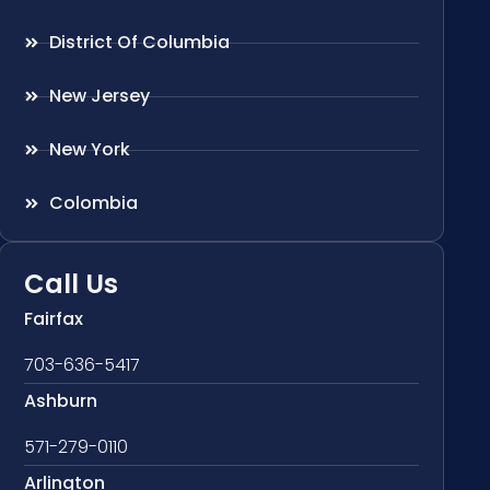
District Of Columbia
New Jersey
New York
Colombia
Call Us
Fairfax
703-636-5417
Ashburn
571-279-0110
Arlington