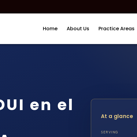
Home
About Us
Practice Areas
UI en el
At a glance
SERVING