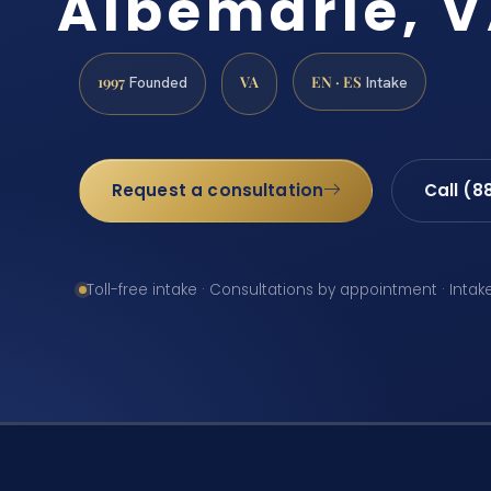
Albemarle, 
1997
VA
EN · ES
Founded
Intake
Request a consultation
Call (8
Toll-free intake · Consultations by appointment · Intak