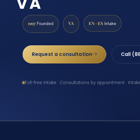
VA
1997
VA
EN · ES
Founded
Intake
Request a consultation
Call (8
Toll-free intake · Consultations by appointment · Intak