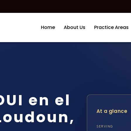
Home
About Us
Practice Areas
UI en el
Loudoun,
At a glance
SERVING