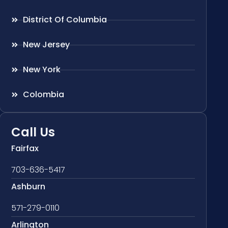
District Of Columbia
New Jersey
New York
Colombia
Call Us
Fairfax
703-636-5417
Ashburn
571-279-0110
Arlington