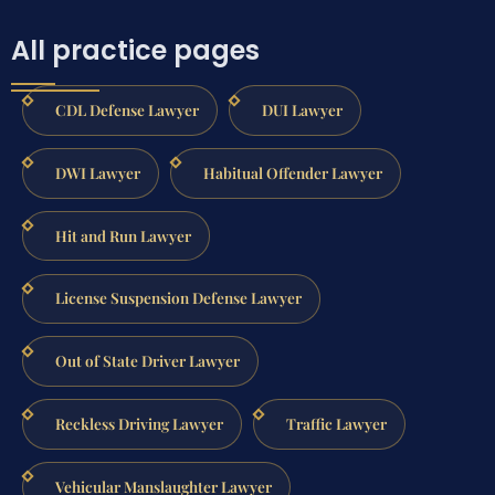
All practice pages
CDL Defense Lawyer
DUI Lawyer
DWI Lawyer
Habitual Offender Lawyer
Hit and Run Lawyer
License Suspension Defense Lawyer
Out of State Driver Lawyer
Reckless Driving Lawyer
Traffic Lawyer
Vehicular Manslaughter Lawyer