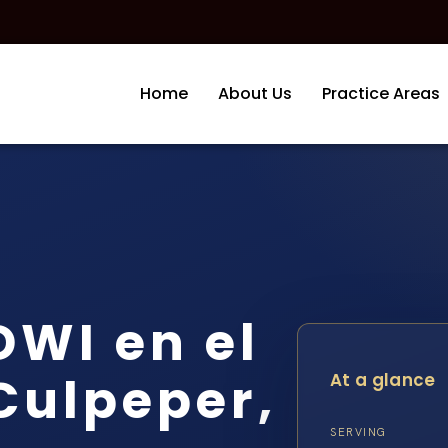
Home
About Us
Practice Areas
WI en el
Culpeper,
At a glance
SERVING