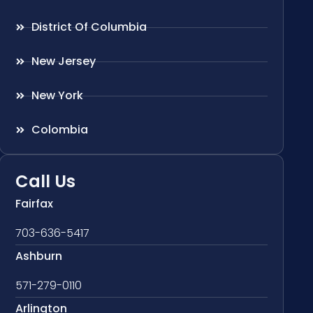
District Of Columbia
New Jersey
New York
Colombia
Call Us
Fairfax
703-636-5417
Ashburn
571-279-0110
Arlington