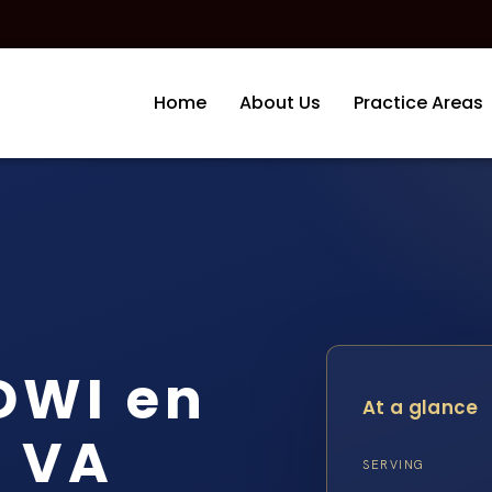
Home
About Us
Practice Areas
DWI en
At a glance
, VA
SERVING