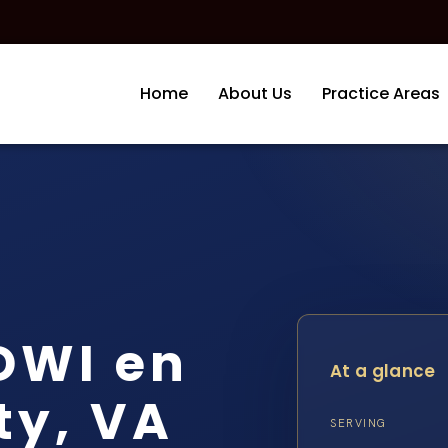
Home
About Us
Practice Areas
DWI en
At a glance
ty, VA
SERVING