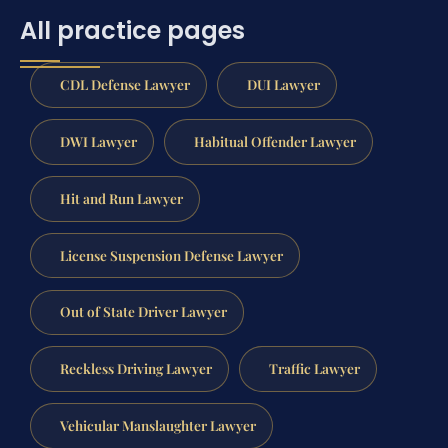
All practice pages
CDL Defense Lawyer
DUI Lawyer
DWI Lawyer
Habitual Offender Lawyer
Hit and Run Lawyer
License Suspension Defense Lawyer
Out of State Driver Lawyer
Reckless Driving Lawyer
Traffic Lawyer
Vehicular Manslaughter Lawyer