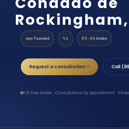
Condado de
Rockingham,
1997
VA
EN · ES
Founded
Intake
Request a consultation
Call (8
Toll-free intake · Consultations by appointment · Intak