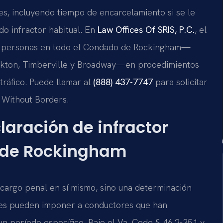
s, incluyendo tiempo de encarcelamiento si se le
o infractor habitual. En
Law Offices Of SRIS, P.C.
, el
n a personas en todo el Condado de Rockingham—
Elkton, Timberville y Broadway—en procedimientos
tráfico. Puede llamar al
(888) 437-7747
para solicitar
y Without Borders.
laración de infractor
o de Rockingham
un cargo penal en sí mismo, sino una determinación
nales pueden imponer a conductores que han
n período específico. Bajo el Va. Code § 46.2-351 y