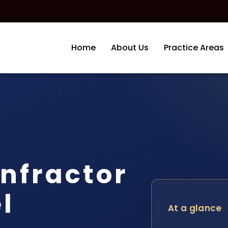
Home
About Us
Practice Areas
nfractor
l
At a glance