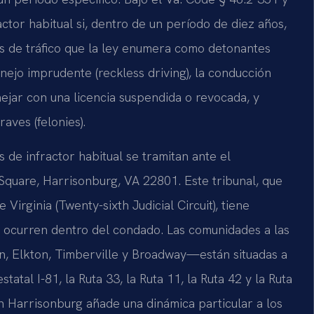
ctor habitual si, dentro de un período de diez años,
s de tráfico que la ley enumera como detonantes
anejo imprudente (reckless driving), la conducción
anejar con una licencia suspendida o revocada, y
raves (felonies).
de infractor habitual se tramitan ante el
Square, Harrisonburg, VA 22801. Este tribunal, que
Virginia (Twenty-sixth Judicial Circuit), tiene
ue ocurren dentro del condado. Las comunidades a las
, Elkton, Timberville y Broadway—están situadas a
atal I-81, la Ruta 33, la Ruta 11, la Ruta 42 y la Ruta
 Harrisonburg añade una dinámica particular a los