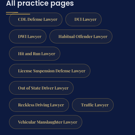
All practice pages
CDL Defense Lawyer
DUI Lawyer
DWI Lawyer
Habitual Offender Lawyer
Hit and Run Lawyer
License Suspension Defense Lawyer
Out of State Driver Lawyer
Reckless Driving Lawyer
Traffic Lawyer
Vehicular Manslaughter Lawyer