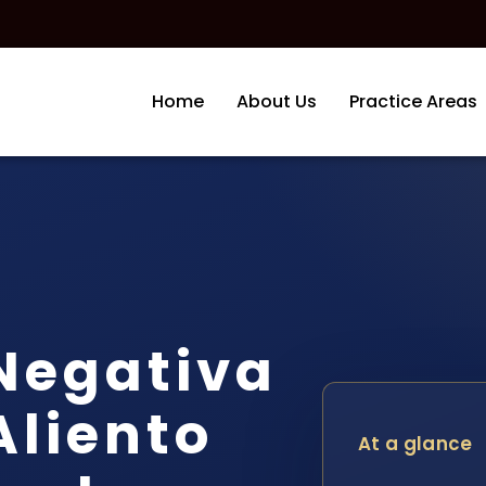
Home
About Us
Practice Areas
Negativa
Aliento
At a glance