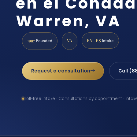
en el Condad
Warren, VA
1997
VA
EN · ES
Founded
Intake
Request a consultation
Call (8
Toll-free intake · Consultations by appointment · Intak