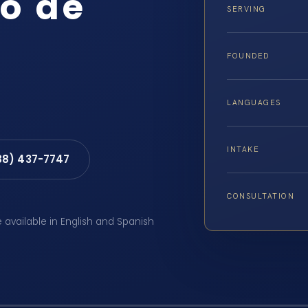
o de
SERVING
FOUNDED
LANGUAGES
INTAKE
88) 437-7747
CONSULTATION
e available in English and Spanish