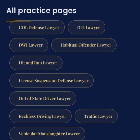
All practice pages
CDL Defense Lawyer
DUI Lawyer
DWI Lawyer
Habitual Offender Lawyer
Hit and Run Lawyer
License Suspension Defense Lawyer
Out of State Driver Lawyer
Reckless Driving Lawyer
Traffic Lawyer
Vehicular Manslaughter Lawyer