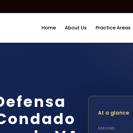
Home
About Us
Practice Areas
Defensa
 Condado
At a glance
SERVING