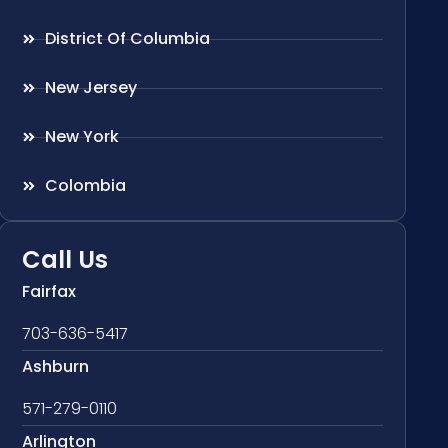
District Of Columbia
New Jersey
New York
Colombia
Call Us
Fairfax
703-636-5417
Ashburn
571-279-0110
Arlington