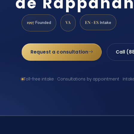
de Rappahan
1997
VA
EN · ES
Founded
Intake
Request a consultation
Call (8
Toll-free intake · Consultations by appointment · Intak