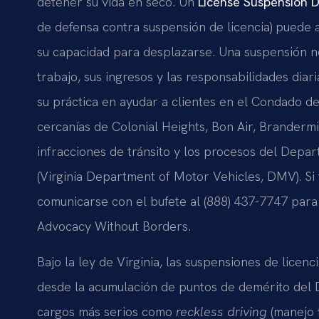
detener su vida en seco. Un
License Suspension 
de defensa contra suspensión de licencia) puede 
su capacidad para desplazarse. Una suspensión n
trabajo, sus ingresos y las responsabilidades diari
su práctica en ayudar a clientes en el Condado de
cercanías de Colonial Heights, Bon Air, Brandermi
infracciones de tránsito y los procesos del Depa
(Virginia Department of Motor Vehicles, DMV). Si
comunicarse con el bufete al (888) 437-7747 para 
Advocacy Without Borders.
Bajo la ley de Virginia, las suspensiones de licen
desde la acumulación de puntos de demérito del
cargos más serios como
reckless driving
(manejo t