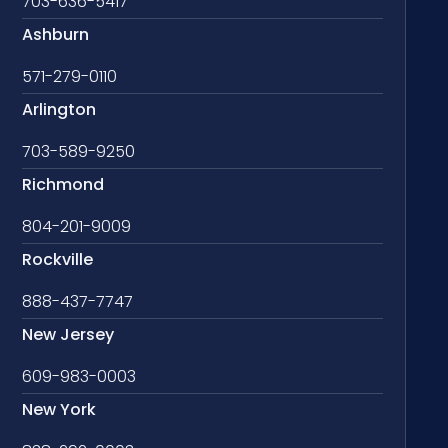
703-636-5417
Ashburn
571-279-0110
Arlington
703-589-9250
Richmond
804-201-9009
Rockville
888-437-7747
New Jersey
609-983-0003
New York