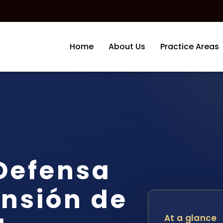
Home
About Us
Practice Areas
Defensa
nsión de
At a glance