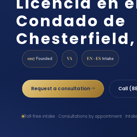
Licencia en e
Condado de
Chesterfield
1997
VA
EN · ES
Founded
Intake
Request a consultation
Call (8
Toll-free intake · Consultations by appointment · Intak