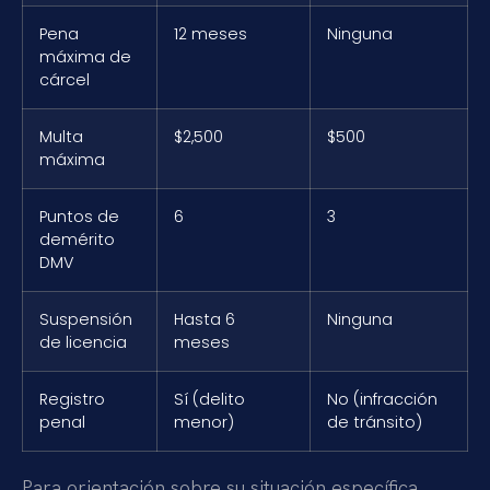
Pena
12 meses
Ninguna
máxima de
cárcel
Multa
$2,500
$500
máxima
Puntos de
6
3
demérito
DMV
Suspensión
Hasta 6
Ninguna
de licencia
meses
Registro
Sí (delito
No (infracción
penal
menor)
de tránsito)
Para orientación sobre su situación específica,