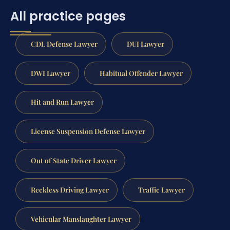
All practice pages
CDL Defense Lawyer
DUI Lawyer
DWI Lawyer
Habitual Offender Lawyer
Hit and Run Lawyer
License Suspension Defense Lawyer
Out of State Driver Lawyer
Reckless Driving Lawyer
Traffic Lawyer
Vehicular Manslaughter Lawyer