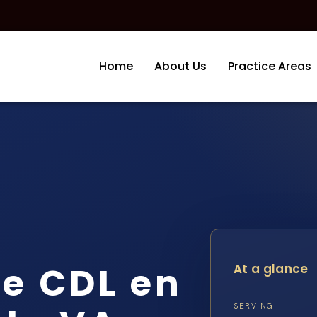
Home
About Us
Practice Areas
e CDL en
At a glance
SERVING