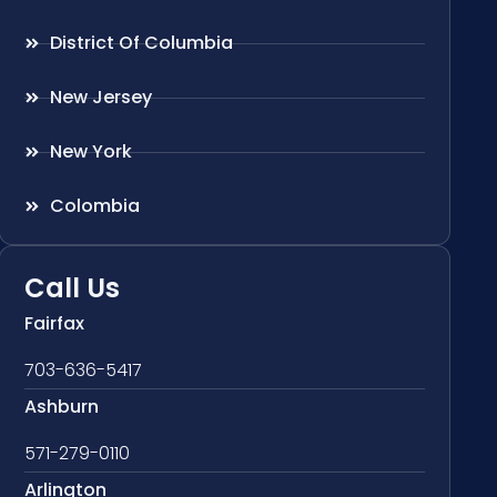
District Of Columbia
New Jersey
New York
Colombia
Call Us
Fairfax
703-636-5417
Ashburn
571-279-0110
Arlington